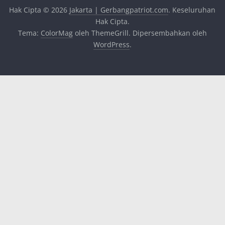
Hak Cipta © 2026
Jakarta | Gerbangpatriot.com
. Keseluruhan
Hak Cipta.
Tema:
ColorMag
oleh ThemeGrill. Dipersembahkan oleh
WordPress
.