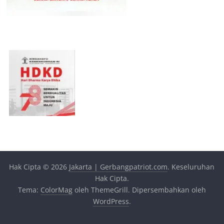
Hak Cipta © 2026
Jakarta | Gerbangpatriot.com
. Keseluruhan
Hak Cipta.
Tema:
ColorMag
oleh ThemeGrill. Dipersembahkan oleh
WordPress
.