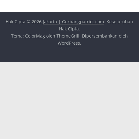
Hak Cipta © 2026
Jakarta | Gerbangpatriot.com
. Keseluruhan
Hak Cipta.
Tema:
ColorMag
oleh ThemeGrill. Dipersembahkan oleh
WordPress
.